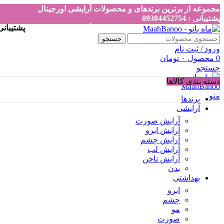
مجموعه از برترین برندهای و محصولات آرایشی اورجینال
پشتیبانی : 09304452754
مجموعه از برترین برندهای و محصولات آرایشی اورجینال -
پشتیبانی : 452754
جستجو
ورود / ثبت نام
0
محصول
۰
تومان
جستجو
دسته بندی کالاها
منو
برندها
-30%
اتمام موجودی
آرایشی
آرایش صورت
آرایش ابرو
آرایش چشم
آرایش لب
آرایش ناخن
بدن
بهداشتی
ابرو
چشم
مو
بزرگنمایی تصویر
صورت