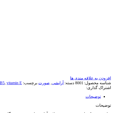
افزودن به علاقه مندی ها
شناسه محصول:
8001
دسته:
آرایشی
,
صورت
برچسب:
vitamin E
,
 B5
اشتراک گذاری:
توضیحات
توضیحات