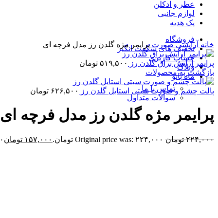
عطر و ادکلن
لوازم جانبی
پک هدیه
فروشگاه
خانه
آرایشی
صورت
پرایمر مژه گلدن رز مدل فرچه ای
تخفیف های شگفت انگیز
حساب کاربری
پرایمر آرایش براق گلدن رز
۵۱۹,۵۰۰
تومان
وبلاگ
بازگشت به محصولات
ماه بانو
تماس با ما
پالت چشم و صورت سیتی استایل گلدن رز
۶۲۶,۵۰۰
تومان
سوالات متداول
پرایمر مژه گلدن رز مدل فرچه ای
۲۲۴,۰۰۰
تومان
Original price was: ۲۲۴,۰۰۰ تومان.
۱۵۷,۰۰۰
تومان
۰۰