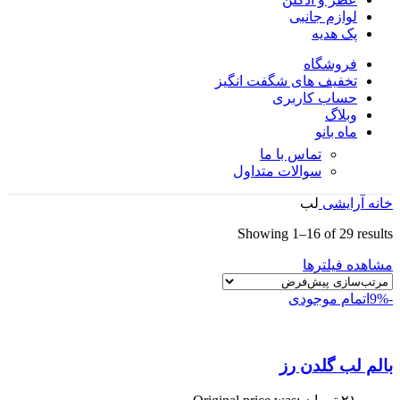
لوازم جانبی
پک هدیه
فروشگاه
تخفیف های شگفت انگیز
حساب کاربری
وبلاگ
ماه بانو
تماس با ما
سوالات متداول
خانه
آرایشی
لب
Showing 1–16 of 29 results
مشاهده فیلترها
-9%
اتمام موجودی
بالم لب گلدن رز