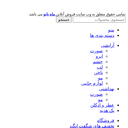
تمامی حقوق متعلق به وب سایت فروش آنلاین
ماه بانو
می باشد.
جستجو
منو
دسته بندی ها
آرایشی
صورت
ابرو
چشم
لب
ناخن
مو
لوازم جانبی
بهداشتی
صورت
مو
عطر و ادکلن
پک هدیه
فروشگاه
تخفیف های شگفت انگیز