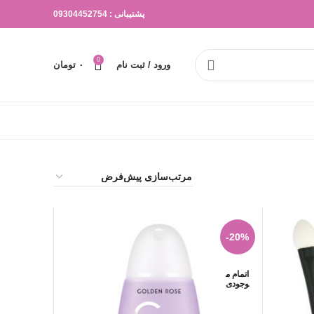
پشتیبانی : 09304452754
0
ورود / ثبت نام
۰
تومان
-20%
اتمام م
وجودی