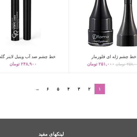
خط چشم ژله ای فلورمار
خط چشم ضد آب وینیل لاینر گلد
۲۵۱,۰۰۰
تومان
۲۴۸,۹۰۰
تومان
۳۵۸,۰
تومان
→
۶
۵
۴
۳
۲
۱
لینکهای مفید