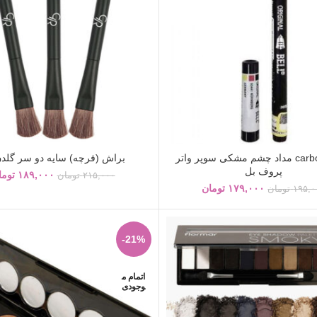
carbon black مداد چشم مشکی سوپر واتر
براش (فرچه) سایه دو سر گلدن
پروف بل
۱۸۹,۰۰۰
توما
۲۱۵,۰۰۰
تومان
۱۷۹,۰۰۰
تومان
۱۹۵,۰
تومان
-21%
اتمام م
وجودی