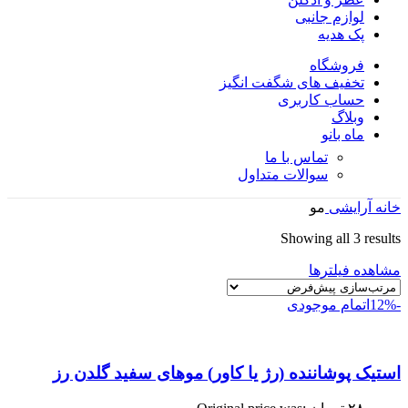
لوازم جانبی
پک هدیه
فروشگاه
تخفیف های شگفت انگیز
حساب کاربری
وبلاگ
ماه بانو
تماس با ما
سوالات متداول
خانه
آرایشی
مو
Showing all 3 results
مشاهده فیلترها
-12%
اتمام موجودی
استیک پوشاننده (رژ یا کاور) موهای سفید گلدن رز