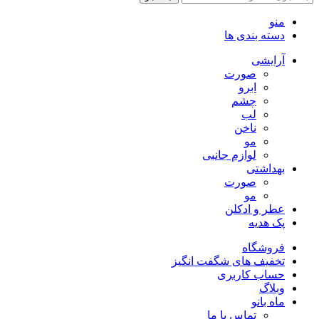
منو
دسته بندی ها
آرایشی
صورت
ابرو
چشم
لب
ناخن
مو
لوازم جانبی
بهداشتی
صورت
مو
عطر و ادکلن
پک هدیه
فروشگاه
تخفیف های شگفت انگیز
حساب کاربری
وبلاگ
ماه بانو
تماس با ما