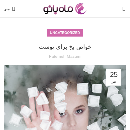
منو
UNCATEGORIZED
خواص یخ برای پوست
Fatemeh Masumi
25
تیر