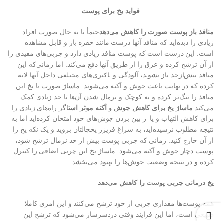
فواید یخ برای پوست
منافذ باز پوست صورت را کاهش می‌دهد
حتمأ تا به حال صورت افراد
زیادی را دیده‌اید که منافذ آنها درست مانند حفره باز و قابل مشاهده
است. این درست است که پوست منافذ زیادی دارد و چربی‌های مفیدی را
از آن ترشح کرده و عرق را از طریق آنها دفع می‌کند. اما زمانی‌که این
منافذ بیش‌ازحد باز بشوند، آلودگی و باکتری‌های مختلفی داخل آنها لانه
کرده که در نهایت باعث جوش و آکنه می‌شوند. ماساژ صورت با یخ این
منافذ را تنگ‌تر کرده و به کوچک و نرمال شدن آن‌ها تا حد زیادی کمک
می‌کند.
ماساژ یخ برای کاهش جوش و آکنه موثر است
اگر راه‌های زیادی را
برای کاهش التهاب و یا از بین بردن جوش‌های خود امتحان کرده‌اید اما به
نتیجه مطلوب نرسیده‌اید، به سراغ فریزر یخچالتان بروید و یک تکه یخ را
از آن خارج کنید. زمانی که چربی پوست بیش از حد نرمال ترشح شود،
پوست دچار جوش و آکنه می‌شود. ماساژ یخ این چربی اضافی را کنترل
کرده و در نتیجه وضعیت جوش‌ها را بهبود می‌بخشد.
یخ درمانی چربی پوست را کاهش می‌دهد
همه پوست‌ها مقداری چربی از خود ترشح می‌کنند و این امری کاملا
طبیعی است، اما این فرایند وقتی دردسرساز می‌شود که ترشح این