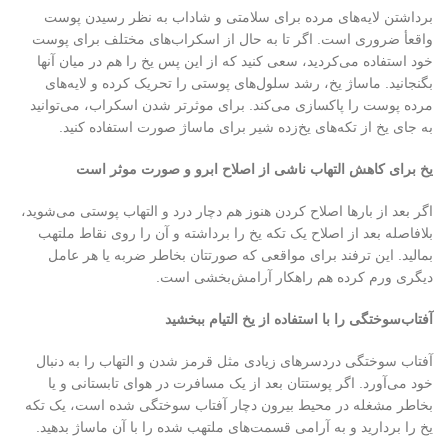
برداشتن لایه‌های مرده برای سلامتی و شاداب به نظر رسیدن پوست
واقعأ ضروری است. اگر تا به حال از اسکراب‌های مختلف برای پوست
خود استفاده می‌کردید، سعی کنید که از این پس یخ را هم در میان آنها
بگنجانید. ماساژ یخ، رشد سلول‌های پوستی را تحریک کرده و لایه‌های
مرده پوست را پاکسازی می‌کند. برای موثرتر شدن اسکراب، می‌توانید
به جای یخ از تکه‌های یخ‌زده شیر برای ماساژ صورت استفاده کنید.
یخ برای کاهش التهاب ناشی از اصلاح ابرو و صورت موثر است
اگر بعد از بارها اصلاح کردن هنوز هم دچار درد و التهاب پوستی می‌شوید،
بلافاصله بعد از اصلاح یک تکه یخ را برداشته و آن را روی نقاط ملتهب
بمالید. این ترفند برای مواقعی که صورتتان بخاطر ضربه یا هر عامل
دیگری ورم کرده هم راهکار آرامش‌بخشی است.
آفتاب‌سوختگی را با استفاده از یخ التیام ببخشید
آفتاب سوختگی دردسرهای زیادی مثل قرمز شدن و التهاب را به دنبال
خود می‌آورد. اگر پوستتان بعد از یک مسافرت در هوای تابستانی و یا
بخاطر مشغله در محیط بیرون دچار آفتاب سوختگی شده است، یک تکه
یخ را بردارید و به آرامی قسمت‌های ملتهب شده را با آن ماسا‌ژ بدهید.